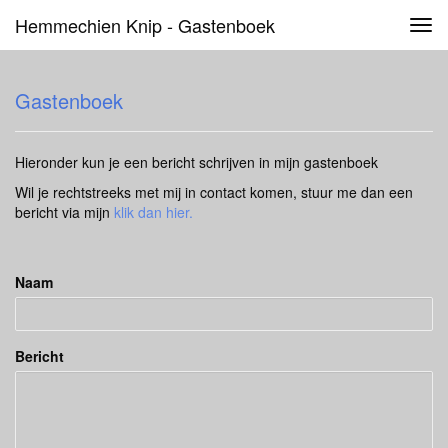
Hemmechien Knip - Gastenboek
Tog
navi
Gastenboek
Hieronder kun je een bericht schrijven in mijn gastenboek
Wil je rechtstreeks met mij in contact komen, stuur me dan een
bericht via mijn
klik dan hier.
Naam
Bericht