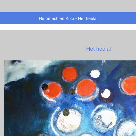
Hemmechien Knip
Het heelal
Het heelal