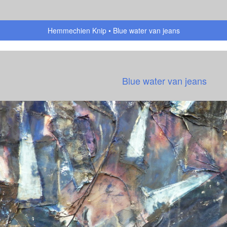
Hemmechien Knip
Blue water van jeans
Blue water van jeans